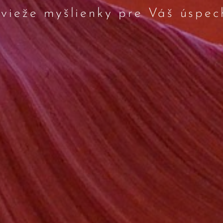
vieže myšlienky pre Váš úspec