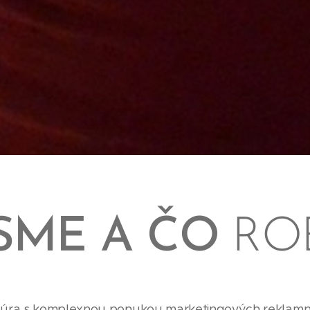
SME A ČO
ROB
úra s komplexnou ponukou marketingových reklamn