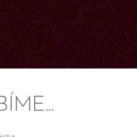
ÍME...
ých a