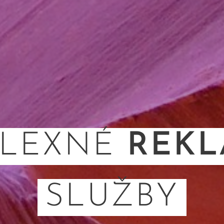
LEXNÉ
REK
SLUŽBY