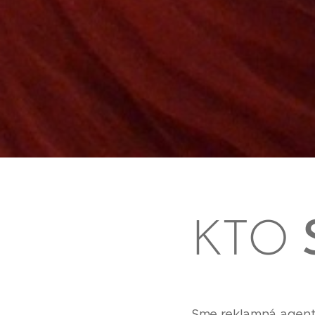
KTO
Sme reklamná agent